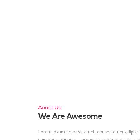
Home
About Us
Market Research Recr
About Paid Market Research
Contact
About Us
We Are Awesome
Lorem ipsum dolor sit amet, consectetuer adipisc
euismod tincidunt ut laoreet dolore magna aliquam