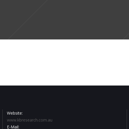
etuer adipiscing elit, sed diam nonummy nibh euism
Website:
www.kbresearch.com.au
E-Mail: