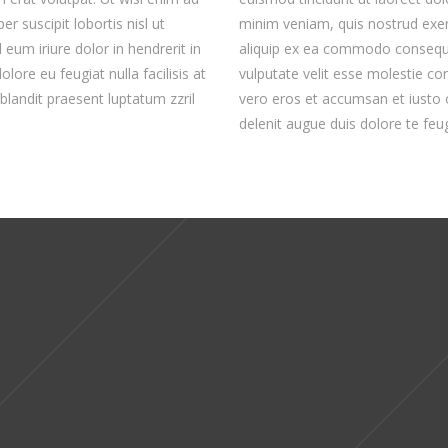
r suscipit lobortis nisl ut
minim veniam, quis nostrud exerci
 to be the
um iriure dolor in hendrerit in
aliquip ex ea commodo consequat
lore eu feugiat nulla facilisis at
vulputate velit esse molestie cons
blandit praesent luptatum zzril
vero eros et accumsan et iusto o
 make
delenit augue duis dolore te feugai
 work.
er adipiscing elit,
idunt ut laoreet
 strive to be the best 
make awesome work.