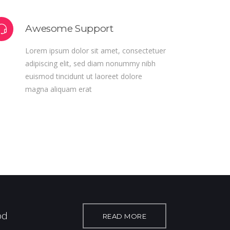
Awesome Support
Lorem ipsum dolor sit amet, consectetuer
adipiscing elit, sed diam nonummy nibh
euismod tincidunt ut laoreet dolore
magna aliquam erat
Administrator
Oliver Nash
r
WallGreen
od
READ MORE