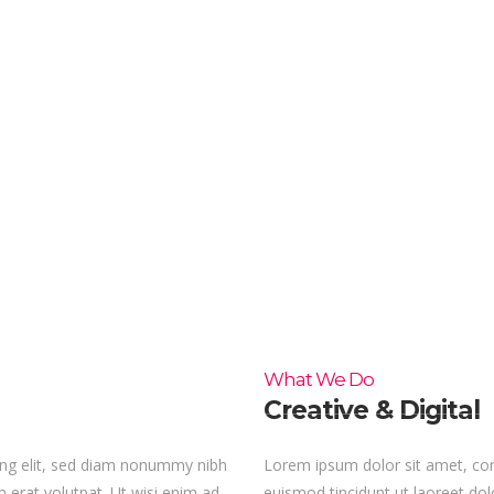
uitment
What We Recruit For
Why Choose Us
What We Do
Creative & Digital
ing elit, sed diam nonummy nibh
Lorem ipsum dolor sit amet, con
 erat volutpat. Ut wisi enim ad
euismod tincidunt ut laoreet do