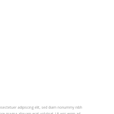
?
Testimonials
sectetuer adipiscing elit, sed diam nonummy nibh
lore magna aliquam erat volutpat. Ut wisi enim ad