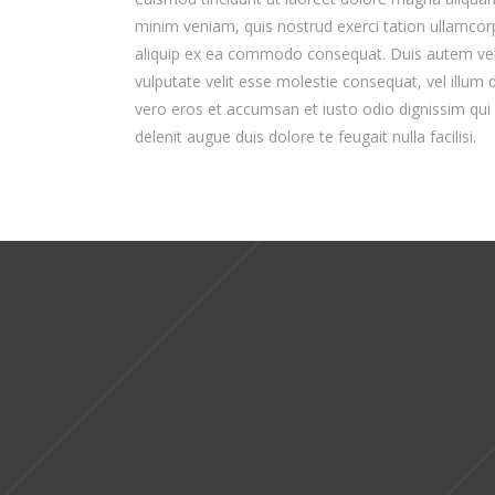
minim veniam, quis nostrud exerci tation ullamcorpe
We strive
aliquip ex ea commodo consequat. Duis autem vel e
vulputate velit esse molestie consequat, vel illum do
vero eros et accumsan et iusto odio dignissim qui 
best and
delenit augue duis dolore te feugait nulla facilisi.
awesome
Lorem ipsum dolor sit amet, consectetu
sed diam nonummy euismod nibh tinc
We
dolore magna aliquam erat