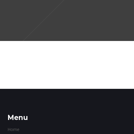
Lorem ipsum dolor sit amet, consect
Menu
Home