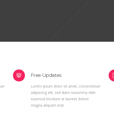
sum dolor sit amet, consectetuer adipiscing elit, sed diam non
d tincidunt ut laoreet dolore magna aliquam erat volutpat. Ut wi
Free Updates
uer
Lorem ipsum dolor sit amet, consectetuer
adipiscing elit, sed diam nonummy nibh
euismod tincidunt ut laoreet dolore
magna aliquam erat