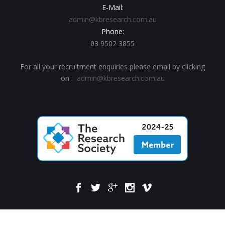
E-Mail:
admin@kbresearch.com.au
Phone:
03 9502 3855
For all your recruitment enquiries please email by clicking
on :
admin@kbresearch.com.au