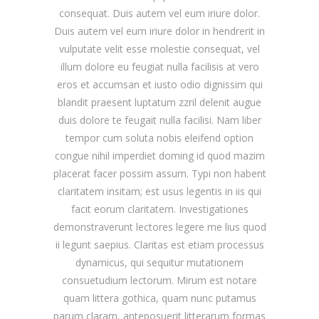
consequat. Duis autem vel eum iriure dolor.
Duis autem vel eum iriure dolor in hendrerit in
vulputate velit esse molestie consequat, vel
illum dolore eu feugiat nulla facilisis at vero
eros et accumsan et iusto odio dignissim qui
blandit praesent luptatum zzril delenit augue
duis dolore te feugait nulla facilisi. Nam liber
tempor cum soluta nobis eleifend option
congue nihil imperdiet doming id quod mazim
placerat facer possim assum. Typi non habent
claritatem insitam; est usus legentis in iis qui
facit eorum claritatem. Investigationes
demonstraverunt lectores legere me lius quod
ii legunt saepius. Claritas est etiam processus
dynamicus, qui sequitur mutationem
consuetudium lectorum. Mirum est notare
quam littera gothica, quam nunc putamus
parum claram, anteposuerit litterarum formas