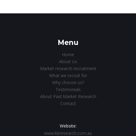
Menu
Home
About Us
Market research recruitment
What we recruit for
Why choose us?
Testimonials
About Paid Market Research
Contact
Website:
www.kbresearch.com.au