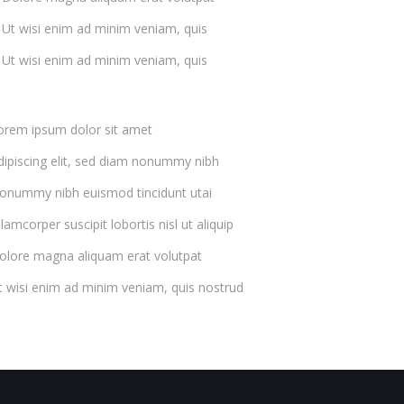
Ut wisi enim ad minim veniam, quis
Ut wisi enim ad minim veniam, quis
orem ipsum dolor sit amet
dipiscing elit, sed diam nonummy nibh
onummy nibh euismod tincidunt utai
llamcorper suscipit lobortis nisl ut aliquip
olore magna aliquam erat volutpat
t wisi enim ad minim veniam, quis nostrud