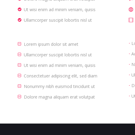
Ut wisi enim ad minim veniam, quisis
Ullamcorper suscipit lobortis nisl ut
L
Lorem ipsum dolor sit amet
A
Ullamcorper suscipit lobortis nisl ut
N
Ut wisi enim ad minim veniam, quisis
U
Consectetuer adipiscing elit, sed diam
D
Nonummy nibh euismod tincidunt ut
U
Dolore magna aliquam erat volutpat