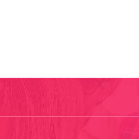
?
Testimonials