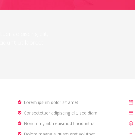
er adipiscing elit,
idunt ut laoreet
Lorem ipsum dolor sit amet
Consectetuer adipiscing elit, sed diam
Nonummy nibh euismod tincidunt ut
Dolore magna aliquam erat volutpat