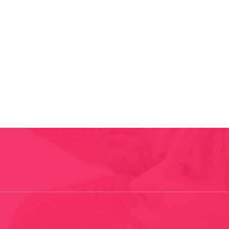
uitment
What We Recruit For
Why Choose Us