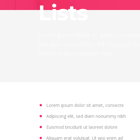
Lists
Lorem ipsum dolor sit amet, consectetu
sed diam nonummy nibh euismod tinc
dolore magna aliquam erat
Lorem ipsum dolor sit amet, consecte
Adipiscing elit, sed diam nonummy nibh
Euismod tincidunt ut laoreet dolore
Aliquam erat volutpat. Ut wisi enim ad