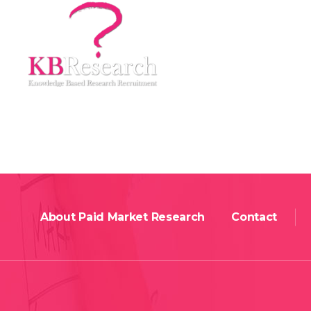
Home
About Us
Market Research Recr
About Paid Market Research
Contact